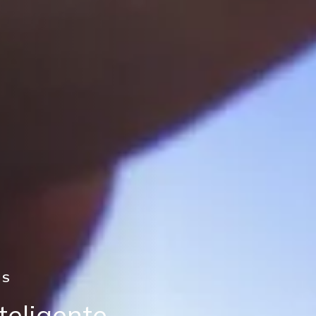
IS
teligente